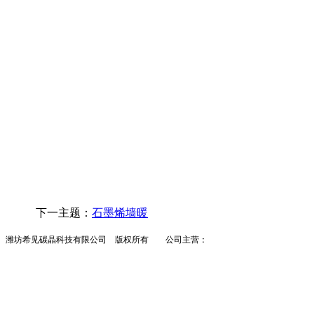
下一主题：
石墨烯墙暖
潍坊希见碳晶科技有限公司 版权所有 公司主营：
墙暖
碳晶墙暖
墙暖招商