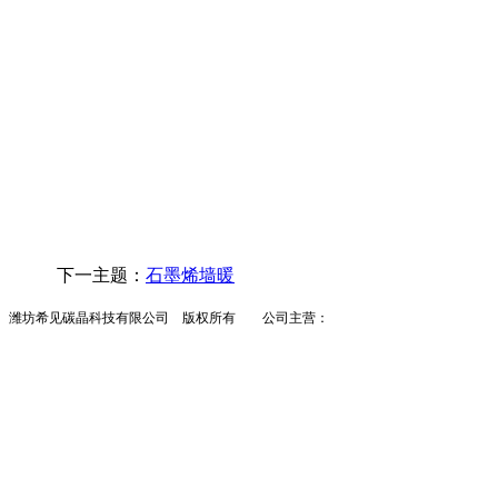
下一主题：
石墨烯墙暖
潍坊希见碳晶科技有限公司 版权所有 公司主营：
墙暖
碳晶墙暖
墙暖招商