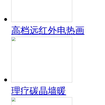
高档远红外电热画
理疗碳晶墙暖