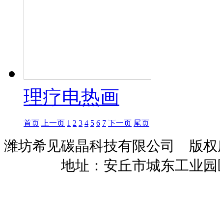
理疗电热画
首页
上一页
1
2
3
4
5
6
7
下一页
尾页
潍坊希见碳晶科技有限公司 版
暖招商
地址：安丘市城东工业园