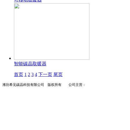
智能碳晶取暖器
首页
1
2
3
4
下一页
尾页
潍坊希见碳晶科技有限公司 版权所有 公司主营：
墙暖
碳晶墙暖
墙暖招商