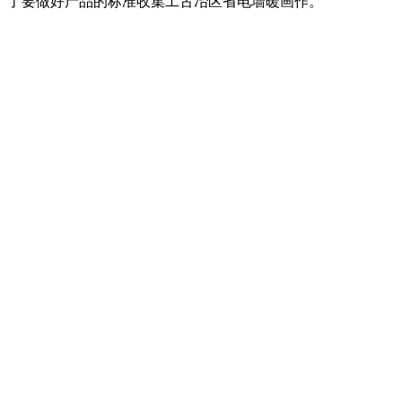
了要做好产品的标准收集工古冶区省电墙暖画作。